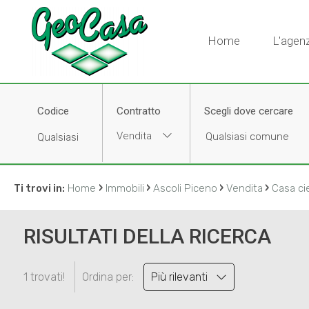
Home
L'agenz
Codice
Contratto
Scegli dove cercare
Vendita
›
›
›
›
Ti trovi in:
Home
Immobili
Ascoli Piceno
Vendita
Casa cie
RISULTATI DELLA RICERCA
1 trovati!
Ordina per:
Più rilevanti