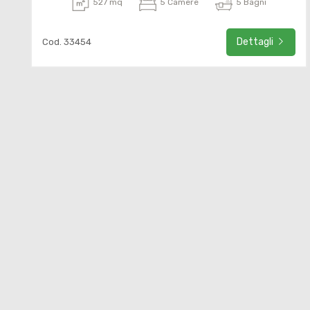
527 mq
5 Camere
5 Bagni
Dettagli
Cod. 33454