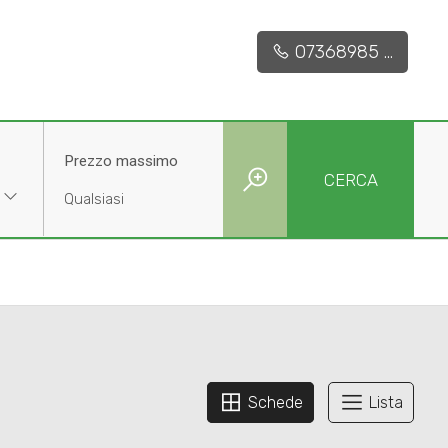
07368985 ...
Prezzo massimo
CERCA
Schede
Lista