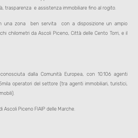
tà, trasparenza e assistenza immobiliare fino al rogito.
a in una zona ben servita con a disposizione un ampio
hi chilometri da Ascoli Piceno, Città delle Cento Torri, e il
 riconosciuta dalla Comunità Europea, con 10.106 agenti
ila operatori del settore (tra agenti immobiliari, turistici,
mobili).
 di Ascoli Piceno FIAIP delle Marche.