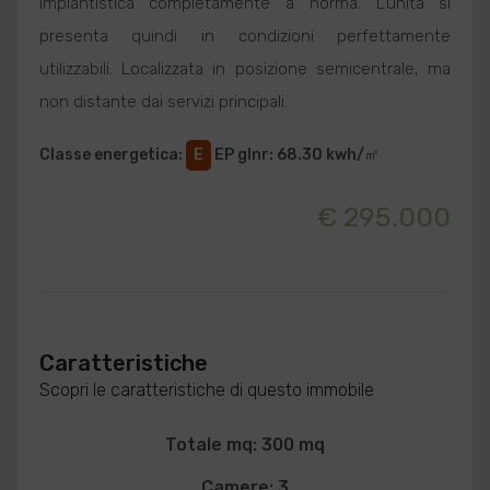
impiantistica completamente a norma. L'unità si
presenta quindi in condizioni perfettamente
utilizzabili. Localizzata in posizione semicentrale, ma
non distante dai servizi principali.
Classe energetica
:
E
EP glnr
: 68.30 kwh/㎡
€ 295.000
Caratteristiche
Scopri le caratteristiche di questo immobile
Totale mq: 300 mq
Camere: 3