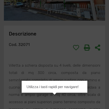
[
1
/
2
7
]
Descrizione
Cod. 32071
Villetta a schiera disposta su 4 livelli, delle dimensioni
totali di mq 300 circa, composta da: piano
seminterrato completo di ampio rustico con camino e
Utilizza i tasti rapidi per navigare!
cucina a vista, bagno, locale tecnico con caldaia a
norma e ampio garage di mq 40 circa, oltre scala di
accesso ai piani superiori; piano terreno composto da