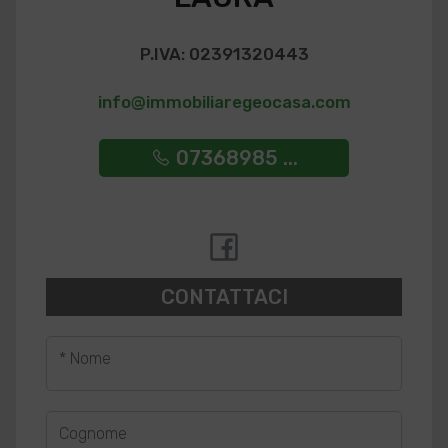
P.IVA: 02391320443
info@immobiliaregeocasa.com
07368985 ...
CONTATTACI
* Nome
Cognome