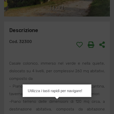
[
1
/
7
]
Descrizione
Cod. 32300
Casale colonico, immerso nel verde e nella quiete,
dislocato su 4 livelli, per complessivi 260 mq abitativi,
composto da:
- Piano Seminterrato di circa 112 con locali cantina,
Utilizza i tasti rapidi per navigare!
taverna, garage e scala di accesso ai piani superiori:
-Piano terreno delle dimensioni di 120 mq circa, a
destinazione abitativa, composta da abitazione