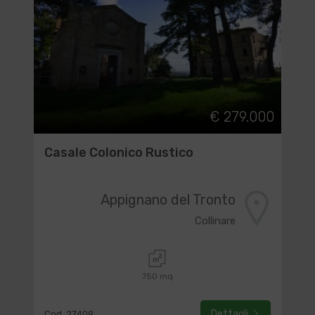
€ 279.000
Casale Colonico Rustico
Appignano del Tronto
Collinare
750 mq
Dettagli
Cod. 27409