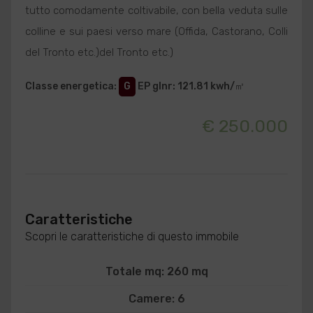
tutto comodamente coltivabile, con bella veduta sulle
colline e sui paesi verso mare (Offida, Castorano, Colli
del Tronto etc.)del Tronto etc.)
Classe energetica
:
G
EP glnr
: 121.81 kwh/㎥
€ 250.000
Caratteristiche
Scopri le caratteristiche di questo immobile
Totale mq: 260 mq
Camere: 6