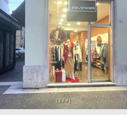
[
1
/
4
]