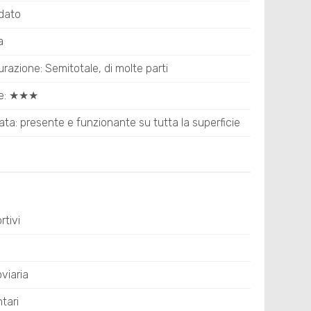
edato
a
turazione: Semitotale, di molte parti
rne: ★★★
ata: presente e funzionante su tutta la superficie
tivi
viaria
tari