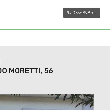
€ 40.000
CONTATTACI
40 mq
1
07368985 ...
a
O MORETTI, 56