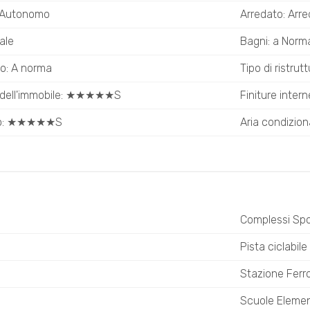
 Autonomo
Arredato: Arr
ale
Bagni: a Norm
co: A norma
Tipo di ristrut
o dell'immobile: ★★★★★S
Finiture inte
sto: ★★★★★S
Aria condizion
Complessi Spor
Pista ciclabile
Stazione Ferro
Scuole Elemen