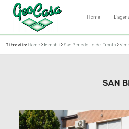
Home
L'agenz
›
›
›
Ti trovi in:
Home
Immobili
San Benedetto del Tronto
Vend
SAN B