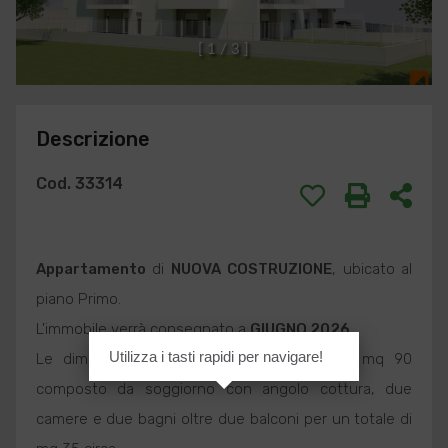
[
1
/
3
]
Descrizione
Cod. 33314
Appartamento
di
NUOVA COSTRUZIONE
, ubicato al
piano Primo.
L'immobile verrà consegnato a
GIUGNO 2026
.
Utilizza i tasti rapidi per navigare!
Le dimensioni dell'
Appartamento
sono di mq 90
composto da soggiorno con angolo cottura, due
camere e due bagni oltre due balconi per un totale di