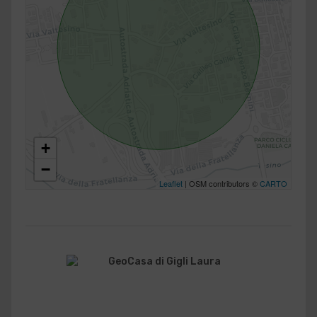
+
−
Leaflet
| OSM contributors ©
CARTO