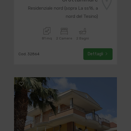
Residenziale nord (sopra La ss16, a
nord del Tesino)
81 mq
2 Camere
2 Bagni
Dettagli
Cod. 32864