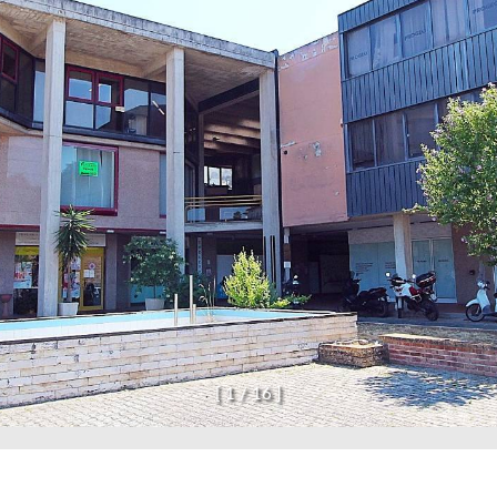
[
1
/
1
6
]