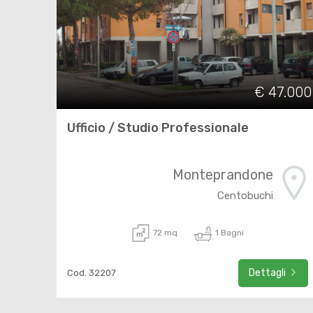
€ 47.000
Ufficio / Studio Professionale
Monteprandone
Centobuchi
72 mq
1 Bagni
Dettagli
Cod. 32207