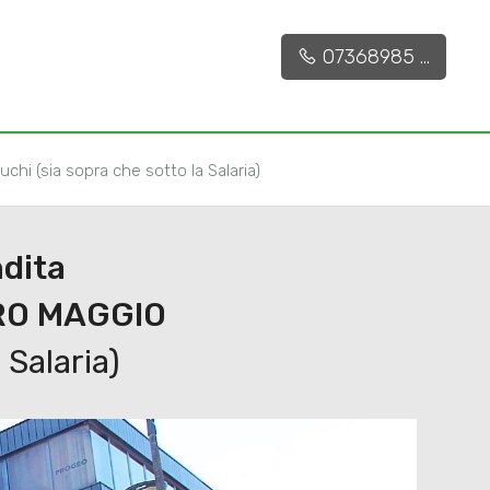
€ 105.000
CONTATTACI
134 mq
2
07368985 ...
chi (sia sopra che sotto la Salaria)
ndita
RO MAGGIO
 Salaria)