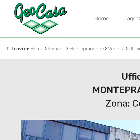
Centobuchi (sia sopra che sotto la Salaria)
Home
L'agenz
›
›
›
›
Ti trovi in:
Home
Immobili
Monteprandone
Vendita
Uffic
Uffi
MONTEPRA
Zona: Ce