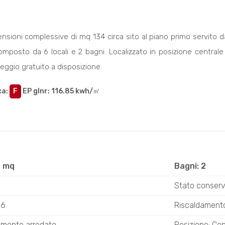
mensioni complessive di mq 134 circa sito al piano primo servito 
omposto da 6 locali e 2 bagni. Localizzato in posizione centrale 
ggio gratuito a disposizione.
ca
:
F
EP glnr
: 116.85 kwh/㎡
4 mq
Bagni: 2
Stato conserv
 6
Riscaldament
almente arredato
Posizione: Cen