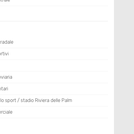
tradale
tivi
viaria
tari
lo sport / stadio Riviera delle Palm
rciale