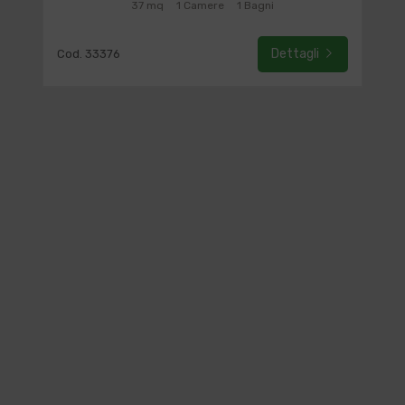
37 mq
1 Camere
1 Bagni
Dettagli
Cod. 33376