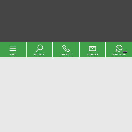
MENU
RICERCA
CHIAMACI
SCRIVICI
WHATSAPP
Home
L'agenzia
Immobili