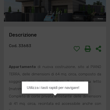
[
1
/
1
4
]
Descrizione
Cod. 33683
Appartamento
di nuova costruzione, sito al PIANO
TERRA, delle dimensioni di 64 mq. circa, composto da
soggiorno con angolo cottura, 2 camere da letto
Utilizza i tasti rapidi per navigare!
(matrimoniale e singola) e bagno.
Completo di corte privata antistante delle dimensioni
di 41 mq. circa, recintata ed accessibile anche con