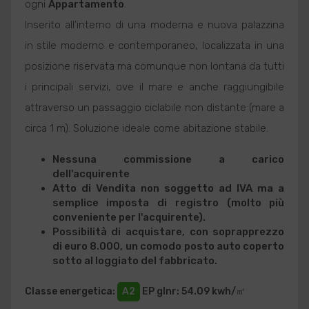
ogni
Appartamento
.
Inserito all'interno di una moderna e nuova palazzina
in stile moderno e contemporaneo, localizzata in una
posizione riservata ma comunque non lontana da tutti
i principali servizi, ove il mare e anche raggiungibile
attraverso un passaggio ciclabile non distante (mare a
circa 1 m). Soluzione ideale come abitazione stabile.
Nessuna commissione a carico
dell'acquirente
Atto di
Vendita
non soggetto ad IVA ma a
semplice imposta di registro (molto più
conveniente per l'acquirente).
Possibilità di acquistare, con soprapprezzo
di euro 8.000, un comodo posto auto coperto
sotto al loggiato del fabbricato.
Classe energetica
:
A2
EP glnr
: 54.09 kwh/㎡