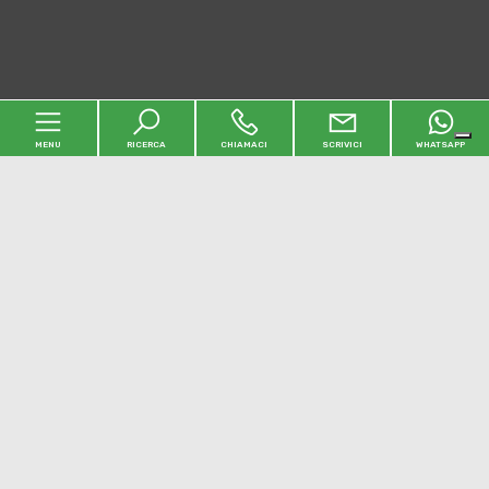
MENU
RICERCA
CHIAMACI
SCRIVICI
WHATSAPP
Home
L'agenzia
Immobili
Contatti