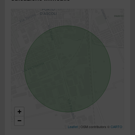
+
−
Leaflet
| OSM contributors ©
CARTO