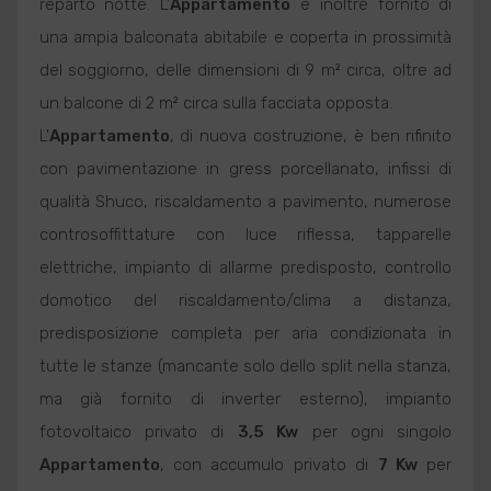
reparto notte. L'
Appartamento
è inoltre fornito di
una ampia balconata abitabile e coperta in prossimità
del soggiorno, delle dimensioni di 9 m² circa, oltre ad
un balcone di 2 m² circa sulla facciata opposta.
L'
Appartamento
, di nuova costruzione, è ben rifinito
con pavimentazione in gress porcellanato, infissi di
qualità Shuco, riscaldamento a pavimento, numerose
controsoffittature con luce riflessa, tapparelle
elettriche, impianto di allarme predisposto, controllo
domotico del riscaldamento/clima a distanza,
predisposizione completa per aria condizionata in
tutte le stanze (mancante solo dello split nella stanza,
ma già fornito di inverter esterno), impianto
fotovoltaico privato di
3,5 Kw
per ogni singolo
Appartamento
, con accumulo privato di
7 Kw
per