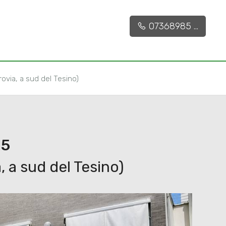
€ 455.000
CONTATTACI
36 mq
3
2
07368985 ...
ovia, a sud del Tesino)
15
 a sud del Tesino)