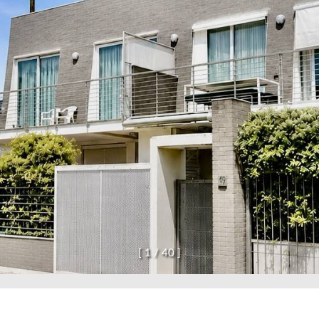
[
1
/
4
0
]