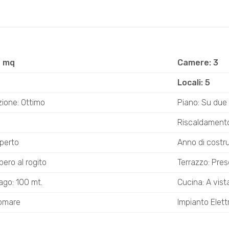
6 mq
Camere: 3
Locali: 5
ione: Ottimo
Piano: Su due l
Riscaldament
perto
Anno di costr
bero al rogito
Terrazzo: Pre
ago: 100 mt.
Cucina: A vist
gomare
Impianto Elett