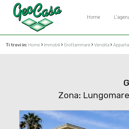
Home
L'agenz
›
›
›
›
Ti trovi in:
Home
Immobili
Grottammare
Vendita
Appart
G
Zona: Lungomare s