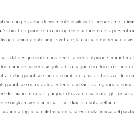
dal mare in posizione decisamente privilegiata, proponiamo in
Ven
o
è ubicato al piano terra con ingresso autonomo e si presenta in
 living illuminata dalle ampie vetrate, la cucina è moderna e a vi
scala dal design contemporaneo si accede al piano semi-interr
due comode camere singole ed un bagno con doccia e finestra. Tu
ntrale che garantisce luce e ricambio di aria. Un terrazzo di c
li, garantisce una vivibilità esterna eccezionale regalando momenti
e del piano terra è in parquet di rovere sbiancato, gli infissi s
ente negli ambienti principali il condizionamento dell'aria.
 proprietà toglie completamente lo stress della ricerca del parche