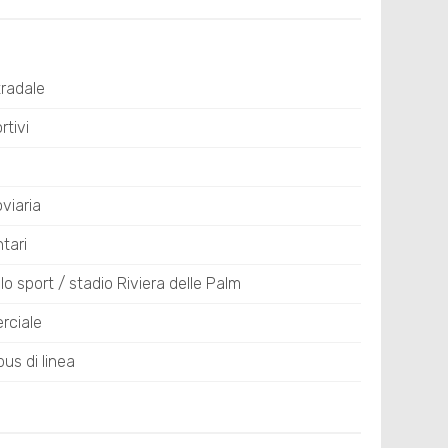
tradale
tivi
viaria
tari
lo sport / stadio Riviera delle Palm
rciale
us di linea