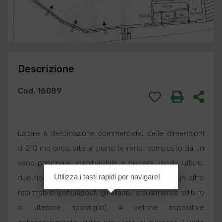
Descrizione
Cod. 16089
Locale a destinazione commerciale, delle dimensioni
di 210 mq circa, sito al piano terreno, composto da un
vano principale, suddivisibile a piacere, locale ufficio,
Utilizza i tasti rapidi per navigare!
due ripostigli, un servizio igienico a norma e un altro
realizzabile (predisposti gli allacci, attualmente adibito
a ulteriore ripostiglio), 4 vetrine espositive