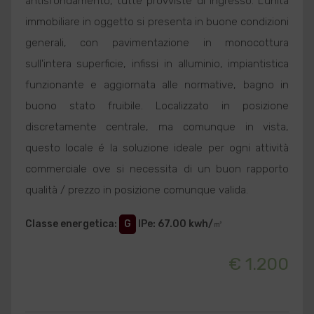
antisfondamento, tutte provviste di ingresso. L'unità
immobiliare in oggetto si presenta in buone condizioni
generali, con pavimentazione in monocottura
sull'intera superficie, infissi in alluminio, impiantistica
funzionante e aggiornata alle normative, bagno in
buono stato fruibile. Localizzato in posizione
discretamente centrale, ma comunque in vista,
questo locale é la soluzione ideale per ogni attività
commerciale ove si necessita di un buon rapporto
qualità / prezzo in posizione comunque valida.
Classe energetica
:
G
IPe
: 67.00 kwh/㎥
€ 1.200