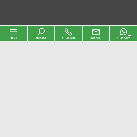
MENU
RICERCA
CHIAMACI
SCRIVICI
WHATSAPP
Home
L'agenzia
Immobili
Contatti