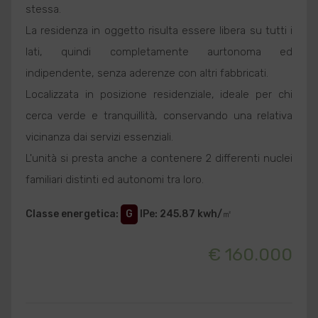
stessa.
La residenza in oggetto risulta essere libera su tutti i
lati, quindi completamente aurtonoma ed
indipendente, senza aderenze con altri fabbricati.
Localizzata in posizione residenziale, ideale per chi
cerca verde e tranquillità, conservando una relativa
vicinanza dai servizi essenziali.
L'unità si presta anche a contenere 2 differenti nuclei
familiari distinti ed autonomi tra loro.
Classe energetica
:
G
IPe
: 245.87 kwh/㎡
€ 160.000