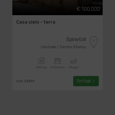
€ 100.000
Casa cielo - terra
Spinetoli
Centrale / Centro Storico
210 mq
4 Camere
1 Bagni
Dettagli
Cod. 23849