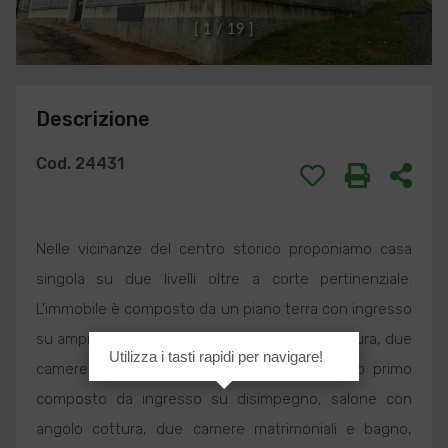
[
1
/
1
9
]
Descrizione
Cod. 24431
Nelle vicinanze del centro storico proponiamo casa
singola su due livelli oltre a corte pertinenziale.
L'immobile è composto da un piano terra con ingresso
su ampio disimpegno, salone con angolo cottura, due
Utilizza i tasti rapidi per navigare!
camere da letto e bagno con doccia. Piano primo
composto da ingresso su disimpegno, salone con
angolo cottura, due camere matrimoniali e bagno,