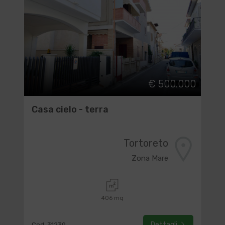
€ 500.000
Casa cielo - terra
Tortoreto
Zona Mare
406 mq
Dettagli
Cod. 31239