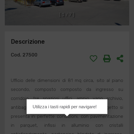
[
1
/
7
]
Descrizione
Cod. 27500
Ufficio delle dimensioni di 81 mq circa, sito al piano
secondo, composto composto da ingresso su
corridoio, tre spaziosi uffici, ampio vano archivio,
Utilizza i tasti rapidi per navigare!
antibagno, bagno e ripostiglio. L'ufficio in oggetto si
presenta in perfette condizioni, con pavimentazione
in parquet, infissi in alluminio con cristalli