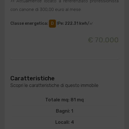
>> Attualmente locato a referenziato professionista
con canone di 300,00 euro al mese.
Classe energetica
:
D
IPe
: 222.31 kwh/㎥
€ 70.000
Caratteristiche
Scopri le caratteristiche di questo immobile
Totale mq: 81 mq
Bagni: 1
Locali: 4