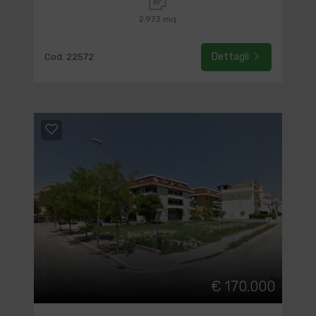
2.973 mq
Dettagli
Cod. 22572
€ 170.000