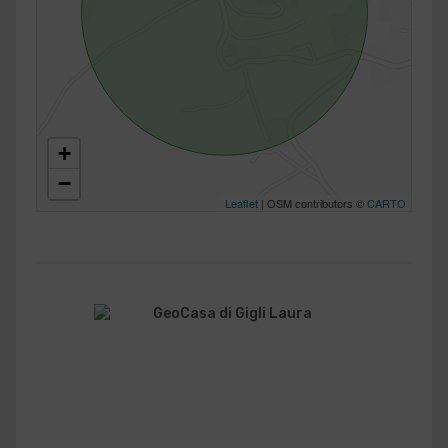
+
−
Leaflet
| OSM contributors ©
CARTO