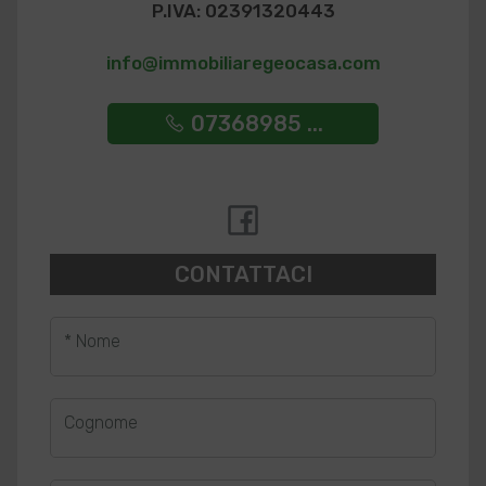
P.IVA: 02391320443
info@immobiliaregeocasa.com
07368985 ...
CONTATTACI
* Nome
Cognome