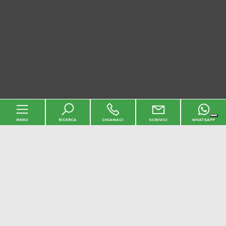
MENU
RICERCA
CHIAMACI
SCRIVICI
WHATSAPP
Home
L'agenzia