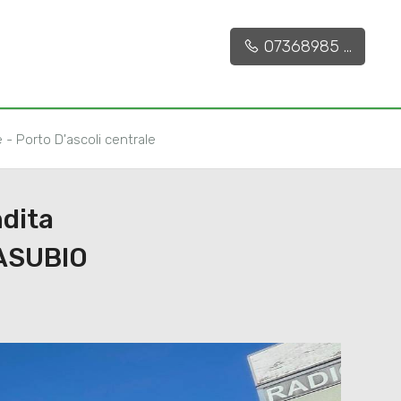
€ 130.000
201 mq
07368985 ...
e - Porto D'ascoli centrale
ndita
ASUBIO