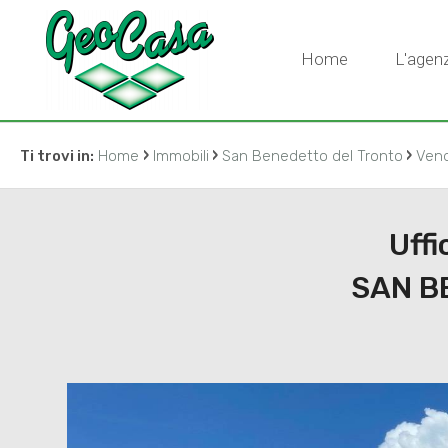
Home
L'agenz
›
›
›
Ti trovi in:
Home
Immobili
San Benedetto del Tronto
Vend
Uffi
SAN B