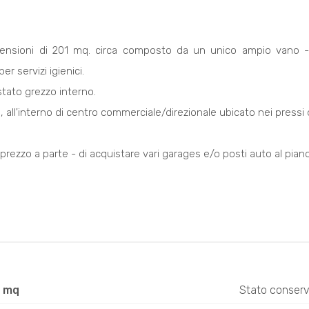
imensioni di 201 mq. circa composto da un unico ampio vano -
er servizi igienici.
stato grezzo interno.
 all'interno di centro commerciale/direzionale ubicato nei pressi 
 prezzo a parte - di acquistare vari garages e/o posti auto al piano
1 mq
Stato conserv