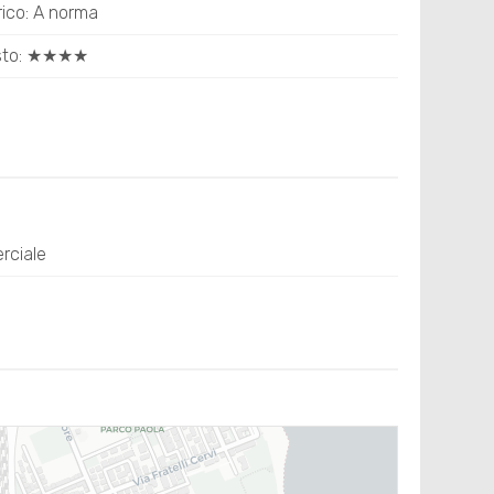
rico: A norma
esto: ★★★★
rciale