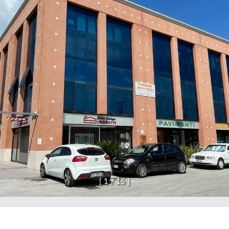
[
1
/
1
5
]