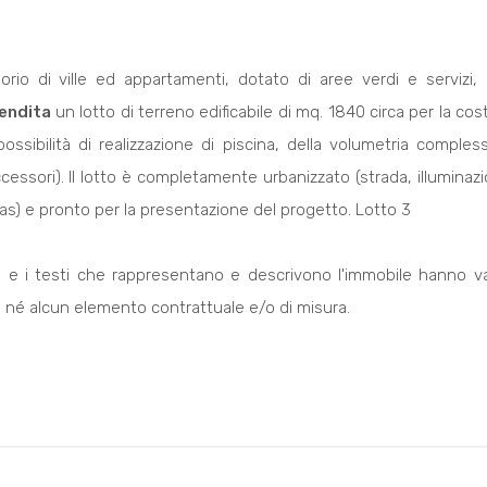
rio di ville ed appartamenti, dotato di aree verdi e servizi,
endita
un lotto di terreno edificabile di mq. 1840 circa per la cost
ossibilità di realizzazione di piscina, della volumetria comples
ccessori). Il lotto è completamente urbanizzato (strada, illuminaz
as) e pronto per la presentazione del progetto. Lotto 3
i e i testi che rappresentano e descrivono l'immobile hanno v
 né alcun elemento contrattuale e/o di misura.