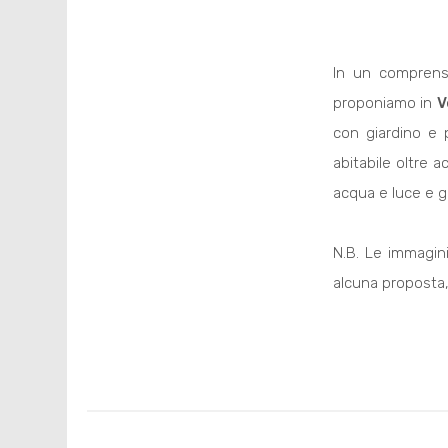
In un comprenso
proponiamo in
V
con giardino e p
abitabile oltre a
acqua e luce e g
N.B. Le immagin
alcuna proposta,