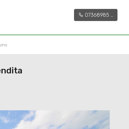
07368985 ...
sino
endita