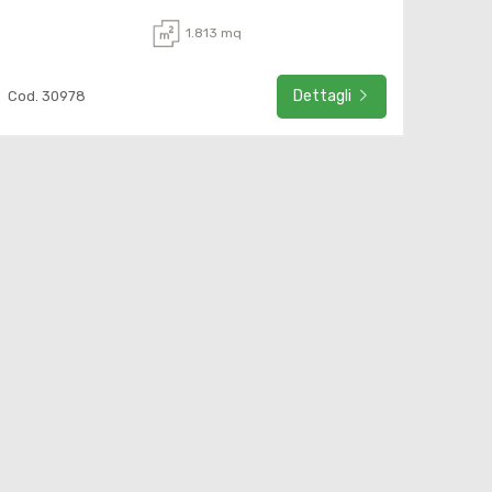
1.813 mq
Dettagli
Cod. 30978