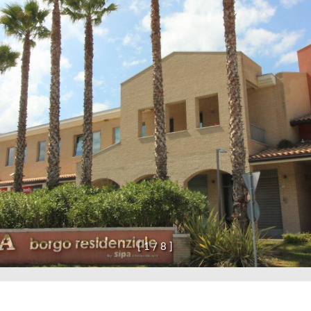
[
1
/
8
]