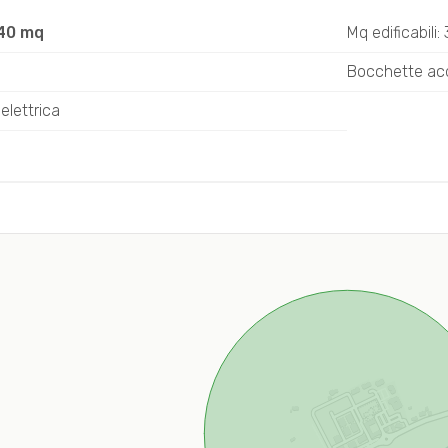
840 mq
Mq edificabili
Bocchette ac
elettrica