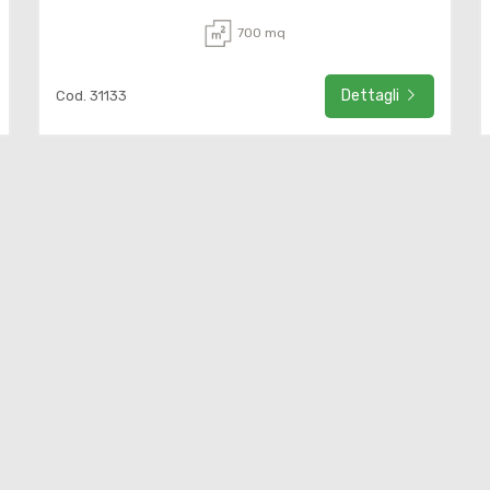
700 mq
Dettagli
Cod. 31133