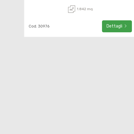
1.842 mq
Dettagli
Cod. 30976