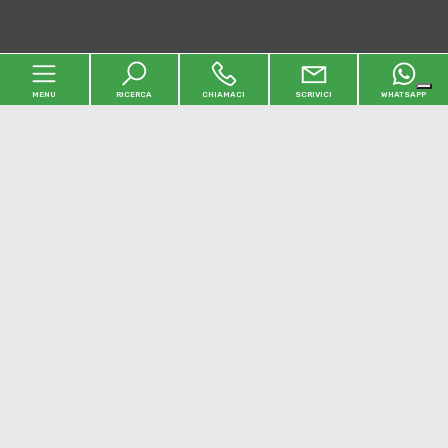
MENU
RICERCA
CHIAMACI
SCRIVICI
WHATSAPP
Home
L'agenzia
Immobili
Contatti