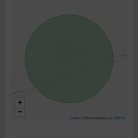
+
−
Leaflet
| OSM contributors ©
CARTO