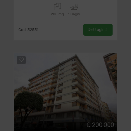
200 mq
1 Bagni
Dettagli
Cod. 32531
€ 200.000