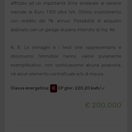
affittato ad un importante Ente sindacale al canone
mensile di €uro 1.100 oltre IVA. Ottimo investimento
con reddito del 7% annuo. Possibilità di acquisto
abbinato con un garage al piano interrato di mq. 46.
N. B. Le immagini e i testi che rappresentano e
descrivono l'immobile hanno valore puramente
esemplificativo, non costituiscono alcuna proposta,
né alcun elemento contrattuale e/o di misura.
Classe energetica
:
G
EP glnr
: 220.20 kwh/㎡
€ 200.000