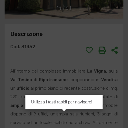
[
1
/
5
]
Descrizione
Cod. 31452
All'interno del complesso immobiliare
La Vigna
, sulla
Val Tesino di
Ripatransone
, proponiamo in
Vendita
un
ufficio
al primo piano di recente costruzione di mq.
220 circa, oltre a mq. 40 circa di balconi, dotato di
Utilizza i tasti rapidi per navigare!
ampio parcheggio
libero circostante. L'immobile
dispone di 9 uffici, un'ampia sala riunioni, 3 bagni di
servizio ed un locale adibito ad archivio. Attualmente