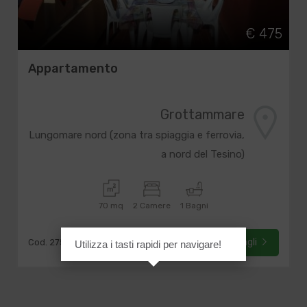
€ 475
Appartamento
Grottammare
Lungomare nord (zona tra spiaggia e ferrovia,
a nord del Tesino)
70 mq
2 Camere
1 Bagni
Dettagli
Cod. 27532
Utilizza i tasti rapidi per navigare!