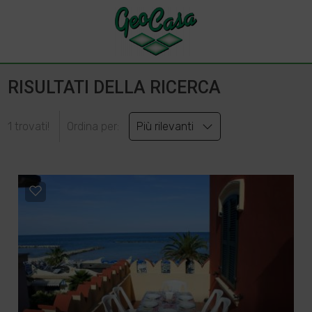
RISULTATI DELLA RICERCA
1 trovati!
Ordina per:
Più rilevanti