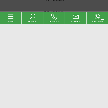
CONTATTI
MENU
RICERCA
CHIAMACI
SCRIVICI
WHATSAPP
Sitemap
Privacy Policy
Cookie Policy
Home
L'agenzia
Immobili
Contatti
Geocasa Di Gigli Laura
Via Salaria 18 B - 63078 Pagliare del Tronto - Spinetoli (AP)